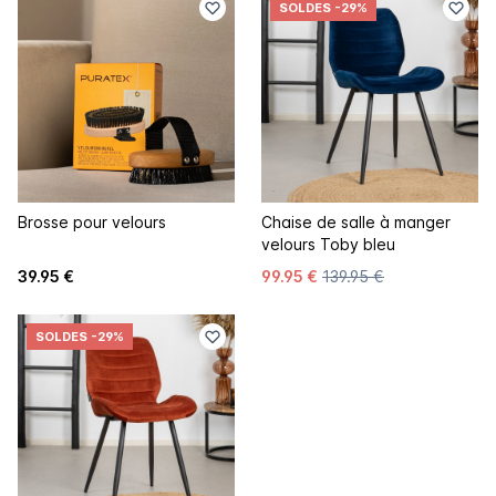
SOLDES
-29%
Brosse pour velours
Chaise de salle à manger
velours Toby bleu
39.95 €
99.95 €
139.95 €
SOLDES
-29%