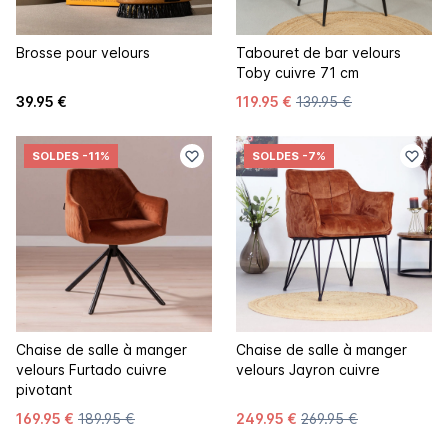
Brosse pour velours
Tabouret de bar velours
Toby cuivre 71 cm
39.95 €
119.95 €
139.95 €
SOLDES
-11%
SOLDES
-7%
Chaise de salle à manger
Chaise de salle à manger
velours Furtado cuivre
velours Jayron cuivre
pivotant
169.95 €
189.95 €
249.95 €
269.95 €