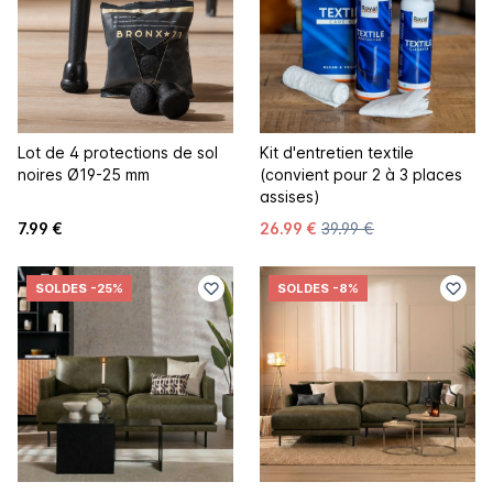
Lot de 4 protections de sol
Kit d'entretien textile
noires Ø19-25 mm
(convient pour 2 à 3 places
assises)
7.99 €
26.99 €
39.99 €
SOLDES
-25%
SOLDES
-8%