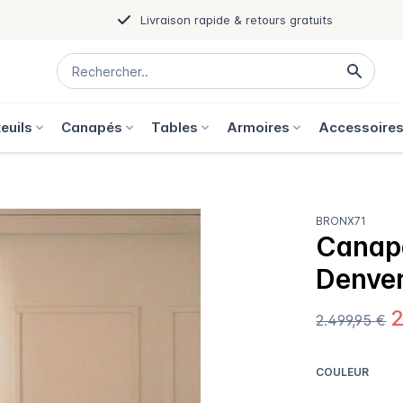
Livraison rapide & retours gratuits
euils
Canapés
Tables
Armoires
Accessoire
BRONX71
Canapé
Denver
2
2.499,95 €
COULEUR