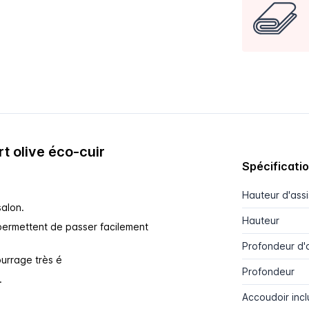
t olive éco-cuir
Spécificati
Hauteur d'ass
salon.
Hauteur
permettent de passer facilement
Profondeur d'
ourrage très é
Profondeur
.
Accoudoir incl