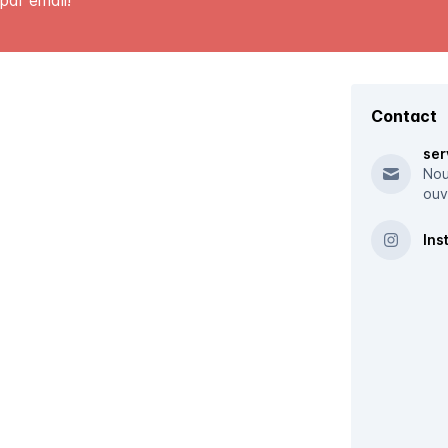
par email!
Contact
ser
Nou
ouv
Ins