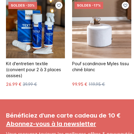
SOLDES
-33%
SOLDES
-17%
Kit d'entretien textile
Pouf scandinave Myles tissu
(convient pour 2 à 3 places
chiné blanc
assises)
26.99 €
39.99 €
99.95 €
119.95 €
Bénéficiez d'une carte cadeau de 10 €
Abonnez-vous à la newsletter