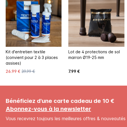
Kit d'entretien textile
Lot de 4 protections de sol
(convient pour 2 à 3 places
marron Ø19-25 mm
assises)
26.99 €
39.99 €
7.99 €
Bénéficiez d'une carte cadeau de 10 €
Abonnez-vous à la newsletter
Vous recevrez toujours les meilleures offres & nouveautés 