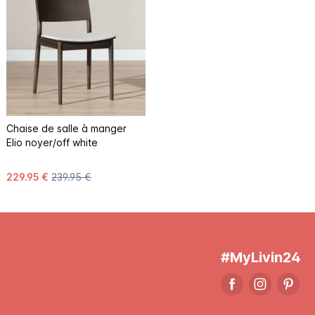
Chaise de salle à manger
Elio noyer/off white
229.95 €
239.95 €
#MyLivin24