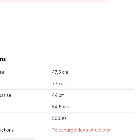
ons
ise
47,5 cm
77 cm
assise
44 cm
54,5 cm
50000
uctions
Télécharger les instructions