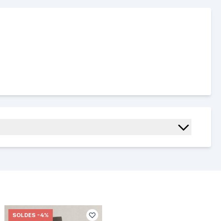
SOLDES
-4%