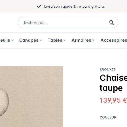
Livraison rapide & retours gratuits
euils
Canapés
Tables
Armoires
Accessoire
BRONX71
Chaise
taupe
139,95 
COULEUR