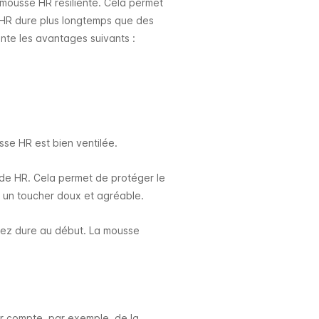
 mousse HR résiliente. Cela permet
de HR dure plus longtemps que des
nte les avantages suivants :
sse HR est bien ventilée.
ide HR.
Cela permet de protéger le
 un toucher doux et agréable.
sez dure au début. La mousse
enir compte, par exemple, de la