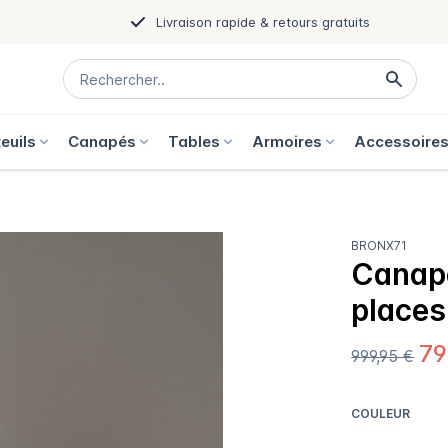
Livraison rapide & retours gratuits
euils
Canapés
Tables
Armoires
Accessoire
BRONX71
Canap
places
79
999,95 €
COULEUR