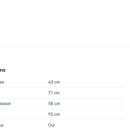
ons
ise
43 cm
71 cm
assise
58 cm
95 cm
us
Oui