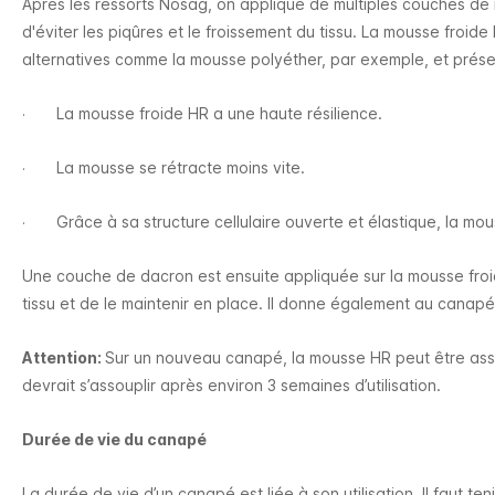
Après les ressorts Nosag, on applique de multiples couches de
d'éviter les piqûres et le froissement du tissu. La mousse froi
alternatives comme la mousse polyéther, par exemple, et prése
La mousse froide HR a une haute résilience​.
·
La mousse se rétracte moins vite.
·
Grâce à sa structure cellulaire ouverte et élastique, la mou
·
Une couche de dacron est ensuite appliquée sur la mousse fro
tissu et de le maintenir en place.
Il donne également au canapé
Attention:
Sur un nouveau canapé, la mousse HR peut être as
devrait s’assouplir après environ 3 semaines d’utilisation.
Durée de vie du canapé
La durée de vie d’un canapé est liée à son utilisation. Il faut t