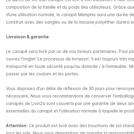
composition de la famille et du poids des utilisateurs. Grâce aux
d’une utilisation normale, le canapé Memphis aura une durée de
construit avec des sangles ou de la mousse polyéther durera e
Livraison & garantie
Le canapé sera livré par un de nos livreurs partenaires. Pour plus
ouvrez l’onglet ‘Le processus de livraison’. Il est toujours très 
transporté en toute sécurité jusqu’au domicile / à l’immeuble. Vé
passer par les couloirs et les portes.
Vous disposez d'un délai de réflexion de 30 jours pour renvoye
nécessaire. Nous vous recommandons de conserver l'emballage 
canapés de Livin24 sont couverts par une garantie de deux ans.
essentielles du canapé et l'utilisation normale à laquelle le prod
Attention
: Ce produit est livré avec des bouchons de sol stan
tous les sols. Nous vous demandons de prendre la responsabilit