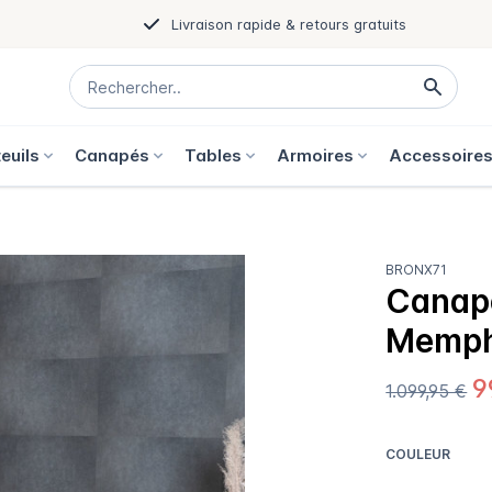
Livraison rapide & retours gratuits
euils
Canapés
Tables
Armoires
Accessoire
BRONX71
Canapé
Memph
9
1.099,95 €
COULEUR