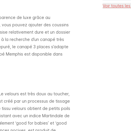
Voir toutes les
parence de luxe grâce au
, vous pouvez ajouter des coussins
sise relativement dure et un dossier
 à la recherche d’un canapé très
épuré, le canapé 3 places s’adapte
apé Memphis est disponible dans
Le velours est très doux au toucher,
est créé par un processus de tissage
tissu velours obtient de petits poils
ésistant avec un indice Martindale de
galement ‘good for babies’ et ‘good
tances nocives, est produit de