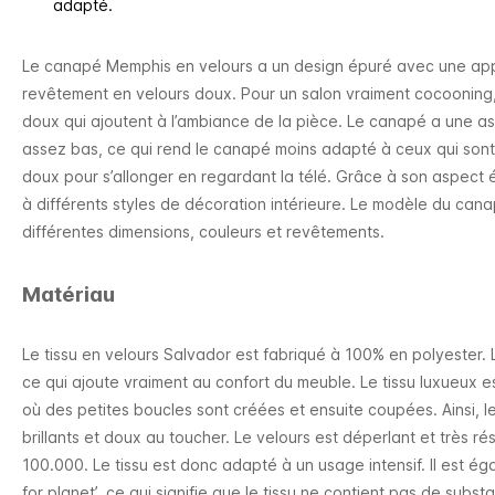
adapté.
Le canapé Memphis en velours a un design épuré avec une ap
revêtement en velours doux. Pour un salon vraiment cocooning
doux qui ajoutent à l’ambiance de la pièce. Le canapé a une as
assez bas, ce qui rend le canapé moins adapté à ceux qui sont
doux pour s’allonger en regardant la télé. Grâce à son aspect 
à différents styles de décoration intérieure. Le modèle du can
différentes dimensions, couleurs et revêtements.
Matériau
Le tissu en velours Salvador est fabriqué à 100% en polyester. 
ce qui ajoute vraiment au confort du meuble. Le tissu luxueux 
où des petites boucles sont créées et ensuite coupées. Ainsi, le 
brillants et doux au toucher. Le velours est déperlant et très r
100.000. Le tissu est donc adapté à un usage intensif. Il est é
for planet’, ce qui signifie que le tissu ne contient pas de subs