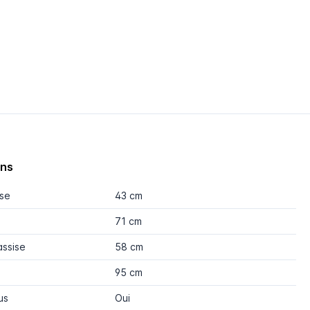
ons
ise
43 cm
71 cm
assise
58 cm
95 cm
us
Oui