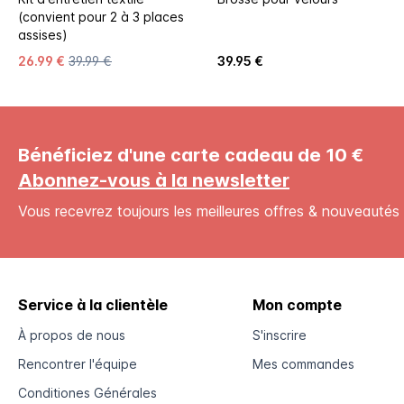
(convient pour 2 à 3 places
assises)
26.99 €
39.99 €
39.95 €
Bénéficiez d'une carte cadeau de 10 €
Abonnez-vous à la newsletter
Vous recevrez toujours les meilleures offres & nouveautés 
Service à la clientèle
Mon compte
À propos de nous
S'inscrire
Rencontrer l'équipe
Mes commandes
Conditiones Générales