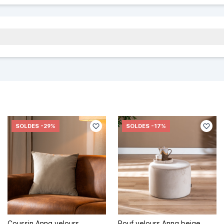
SOLDES
-29%
SOLDES
-17%
Coussin Anna velours
Pouf velours Anna beige