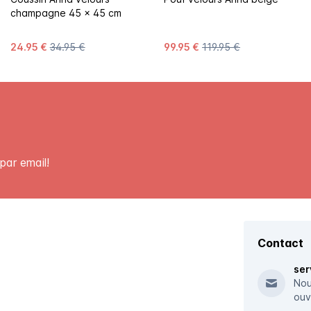
champagne 45 x 45 cm
24.95 €
34.95 €
99.95 €
119.95 €
par email!
Contact
ser
Nou
ouv