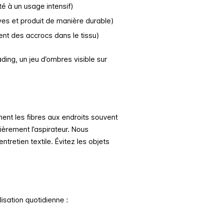
té à un usage intensif)
ves et produit de manière durable)
ent des accrocs dans le tissu)
ading
, un jeu d’ombres visible sur
ement les fibres aux endroits souvent
lièrement l’aspirateur. Nous
ntretien textile. Évitez les objets
isation quotidienne :