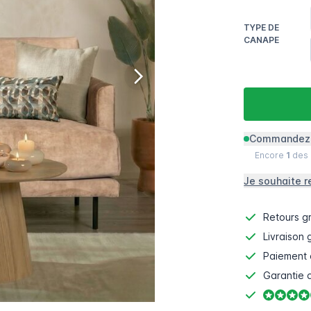
TYPE DE
CANAPE
Commandez m
Encore
1
des
Je souhaite r
Retours gr
Livraison 
Paiement 
Garantie d