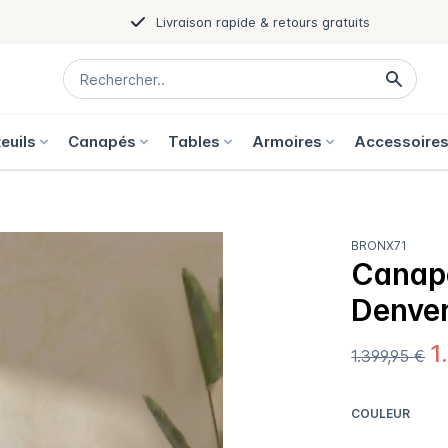
Livraison rapide & retours gratuits
euils
Canapés
Tables
Armoires
Accessoire
BRONX71
Canapé
Denver
1
1.399,95 €
COULEUR