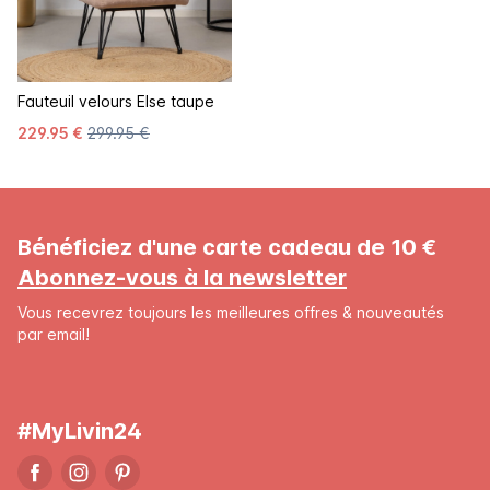
Fauteuil velours Else taupe
229.95 €
299.95 €
Bénéficiez d'une carte cadeau de 10 €
Abonnez-vous à la newsletter
Vous recevrez toujours les meilleures offres & nouveautés
par email!
#MyLivin24