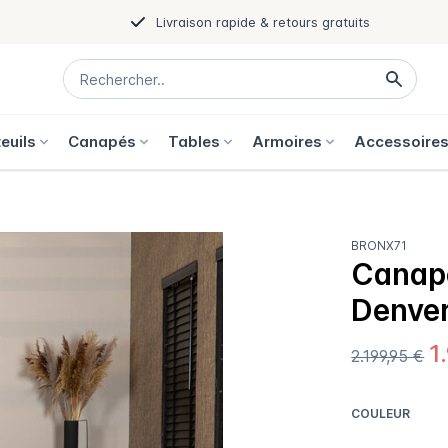
Livraison rapide & retours gratuits
euils
Canapés
Tables
Armoires
Accessoire
BRONX71
Canapé
Denver
1
2.199,95 €
COULEUR