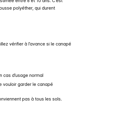
timée entre 6 et 10 ans. C’est
usse polyéther, qui durent
llez vérifier à l’avance si le canapé
en cas d’usage normal
 vouloir garder le canapé
onviennent pas à tous les sols.