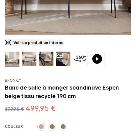
Voir ce produit en interne
+13
BRONX71
Banc de salle à manger scandinave Espen
beige tissu recyclé 190 cm
499,95 €
699,95 €
COULEUR