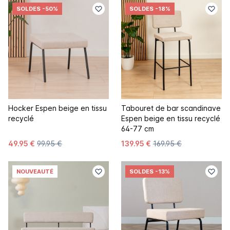
SOLDES
-50%
SOLDES
-18%
Hocker Espen beige en tissu
Tabouret de bar scandinave
recyclé
Espen beige en tissu recyclé
64-77 cm
49.95 €
99.95 €
139.95 €
169.95 €
NOUVEAUTÉ
SOLDES
-13%