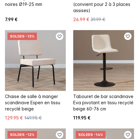
noires Ø19-25 mm
(convient pour 2 à 3 places
assises)
7.99 €
26.99 €
39.99 €
SOLDES
-13%
Chaise de salle à manger
Tabouret de bar scandinave
scandinave Espen en tissu
Eva pivotant en tissu recyclé
recyclé beige
beige 60-76 cm
129.95 €
149.95 €
119.95 €
SOLDES
-12%
SOLDES
-14%