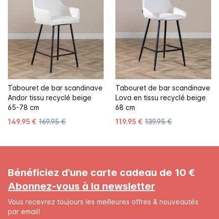
Tabouret de bar scandinave
Tabouret de bar scandinave
Andor tissu recyclé beige
Lova en tissu recyclé beige
65-78 cm
68 cm
149.95 €
169.95 €
119.95 €
139.95 €
Bénéficiez d'une carte cadeau de 10 €
Abonnez-vous à la newsletter
Vous recevrez toujours les meilleures offres & nouveautés
par email!