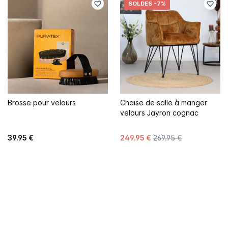
SOLDES
-7%
Brosse pour velours
Chaise de salle à manger
velours Jayron cognac
39.95 €
249.95 €
269.95 €