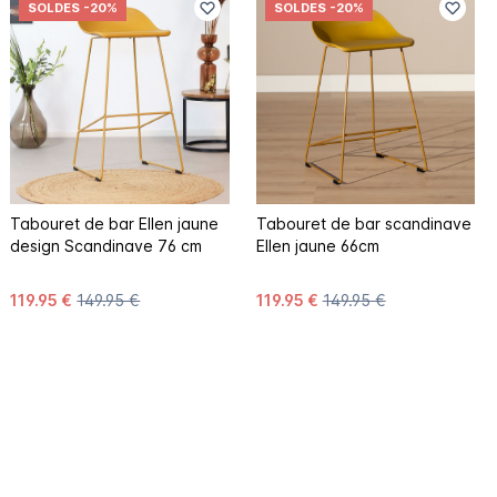
SOLDES
-20%
SOLDES
-20%
Tabouret de bar Ellen jaune
Tabouret de bar scandinave
design Scandinave 76 cm
Ellen jaune 66cm
119.95 €
149.95 €
119.95 €
149.95 €