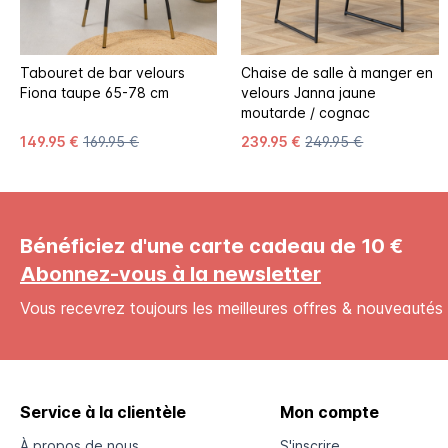
Tabouret de bar velours
Chaise de salle à manger en
Fiona taupe 65-78 cm
velours Janna jaune
moutarde / cognac
149.95 €
169.95 €
239.95 €
249.95 €
Bénéficiez d'une carte cadeau de 10 €
Abonnez-vous à la newsletter
Vous recevrez toujours les meilleures offres & nouveautés 
Service à la clientèle
Mon compte
À propos de nous
S'inscrire