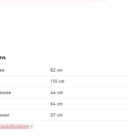
ons
ise
82 cm
110 cm
assise
44 cm
64 cm
ssier
37 cm
 spécifications