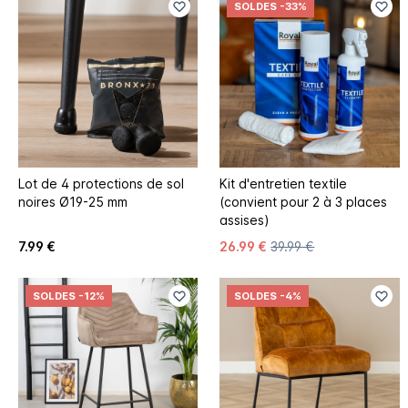
SOLDES
-33%
Lot de 4 protections de sol
Kit d'entretien textile
noires Ø19-25 mm
(convient pour 2 à 3 places
assises)
7.99 €
26.99 €
39.99 €
SOLDES
-12%
SOLDES
-4%