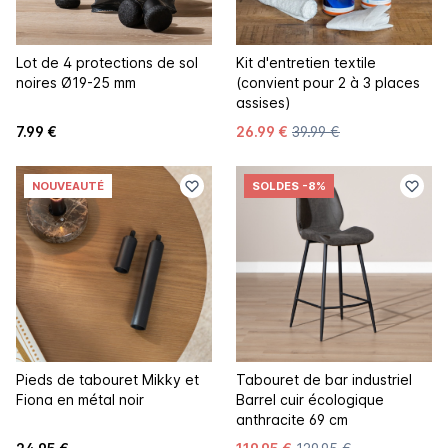
Lot de 4 protections de sol
Kit d'entretien textile
noires Ø19-25 mm
(convient pour 2 à 3 places
assises)
7.99 €
26.99 €
39.99 €
NOUVEAUTÉ
SOLDES
-8%
Pieds de tabouret Mikky et
Tabouret de bar industriel
Fiona en métal noir
Barrel cuir écologique
anthracite 69 cm