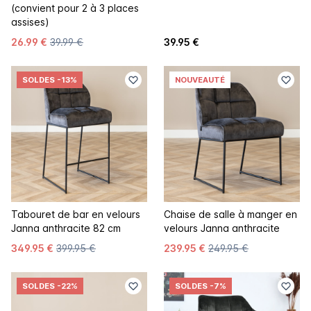
(convient pour 2 à 3 places
assises)
26.99 €
39.99 €
39.95 €
SOLDES
-13%
NOUVEAUTÉ
Tabouret de bar en velours
Chaise de salle à manger en
Janna anthracite 82 cm
velours Janna anthracite
349.95 €
399.95 €
239.95 €
249.95 €
SOLDES
-22%
SOLDES
-7%