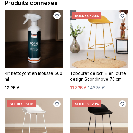
Produits connexes
SOLDES
-20%
Kit nettoyant en mousse 500
Tabouret de bar Ellen jaune
ml
design Scandinave 76 cm
12.95 €
119.95 €
149.95 €
SOLDES
-20%
SOLDES
-20%