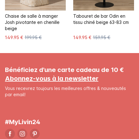
Chaise de salle à manger
Tabouret de bar Odin en
Josh pivotante en chenille
tissu chiné beige 63-83 cm
beige
149.95 €
199.95 €
149.95 €
159.95 €
Bénéficiez d'une carte cadeau de 10 €
Abonnez-vous à la newsletter
Vous recevrez toujours les meilleures offres & nouveautés
par email!
#MyLivin24