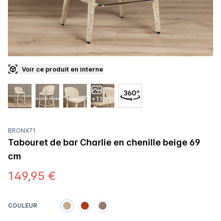
Voir ce produit en interne
+11
BRONX71
Tabouret de bar Charlie en chenille beige 69
cm
149,95 €
COULEUR