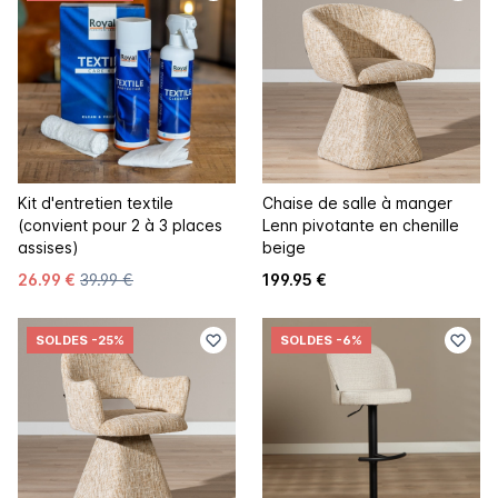
Kit d'entretien textile
Chaise de salle à manger
(convient pour 2 à 3 places
Lenn pivotante en chenille
assises)
beige
26.99 €
39.99 €
199.95 €
SOLDES
-25%
SOLDES
-6%