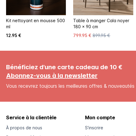
Kit nettoyant en mousse 500
Table à manger Cala noyer
ml
180 x 90 cm
12.95 €
799.95 €
899.95 €
Bénéficiez d'une carte cadeau de 10 €
Abonnez-vous à la newsletter
Vous recevrez toujours les meilleures offres & nouveautés 
Service à la clientèle
Mon compte
À propos de nous
S'inscrire