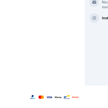
Nou
ouv
Ins