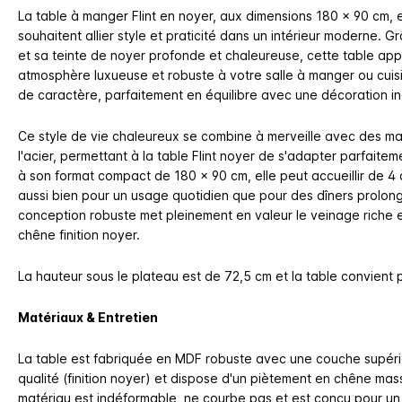
La table à manger Flint en noyer, aux dimensions 180 x 90 cm, e
souhaitent allier style et praticité dans un intérieur moderne. 
et sa teinte de noyer profonde et chaleureuse, cette table ap
atmosphère luxueuse et robuste à votre salle à manger ou cuisin
de caractère, parfaitement en équilibre avec une décoration in
Ce style de vie chaleureux se combine à merveille avec des maté
l'acier, permettant à la table Flint noyer de s'adapter parfait
à son format compact de 180 x 90 cm, elle peut accueillir de 4 
aussi bien pour un usage quotidien que pour des dîners prolon
conception robuste met pleinement en valeur le veinage riche 
chêne finition noyer.
La hauteur sous le plateau est de 72,5 cm et la table convient 
Matériaux & Entretien
La table est fabriquée en MDF robuste avec une couche supér
qualité (finition noyer) et dispose d'un piètement en chêne mass
matériau est indéformable, ne courbe pas et est conçu pour un 