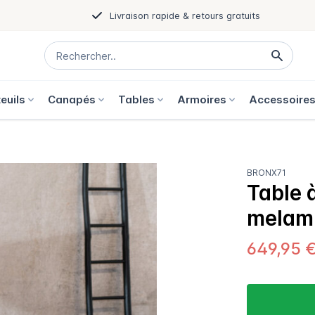
Livraison rapide & retours gratuits
euils
Canapés
Tables
Armoires
Accessoire
BRONX71
Table 
melami
649,95 