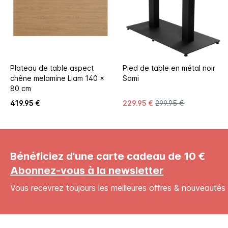
Plateau de table aspect
Pied de table en métal noir
chêne melamine Liam 140 x
Sami
80 cm
419.95 €
229.95 €
299.95 €
Bénéficiez d'une carte cadeau de 10 €
Abonnez-vous à la newsletter
Vous recevrez toujours les meilleures offres & nouveautés 