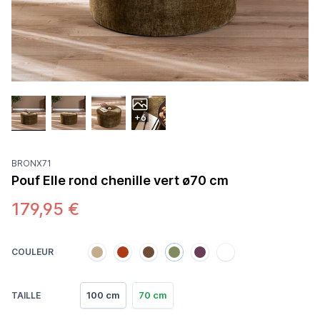
+6
BRONX71
Pouf Elle rond chenille vert ø70 cm
179,95 €
COULEUR
100 cm
70 cm
TAILLE