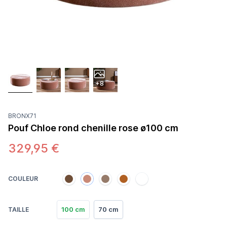
+8
BRONX71
Pouf Chloe rond chenille rose ø100 cm
329,95 €
COULEUR
100 cm
70 cm
TAILLE