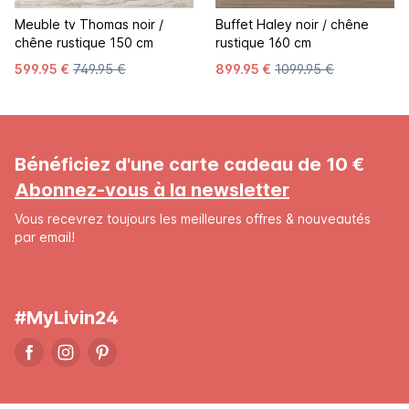
Meuble tv Thomas noir /
Buffet Haley noir / chêne
chêne rustique 150 cm
rustique 160 cm
599.95 €
749.95 €
899.95 €
1099.95 €
Bénéficiez d'une carte cadeau de 10 €
Abonnez-vous à la newsletter
Vous recevrez toujours les meilleures offres & nouveautés
par email!
#MyLivin24