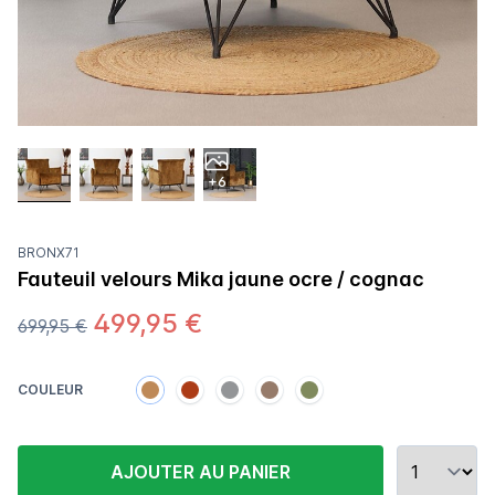
+6
BRONX71
Fauteuil velours Mika jaune ocre / cognac
499,95 €
699,95 €
COULEUR
AJOUTER AU PANIER