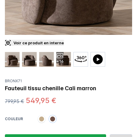
Voir ce produit en interne
+16
BRONX71
Fauteuil tissu chenille Cali marron
549,95 €
799,95 €
COULEUR