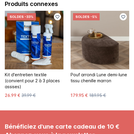
Produits connexes
SOLDES
-33%
SOLDES
-5%
Kit d'entretien textile
Pouf arrondi Lune demi-lune
(convient pour 2 à 3 places
tissu chenille marron
assises)
26.99 €
39.99 €
179.95 €
189.95 €
Bénéficiez d'une carte cadeau de 10 €