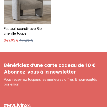
Fauteuil scandinave Bibi
chenille taupe
349.95 €
499.95 €
Bénéficiez d'une carte cadeau de 10 €
Abonnez-vous à la newsletter
Vous recevrez toujours les meilleures offres & nouveautés
par email!
#MyLivin24