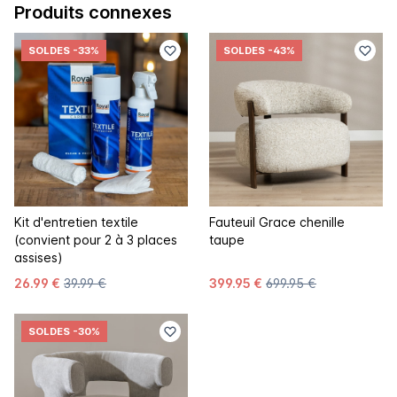
Produits connexes
SOLDES
-33%
SOLDES
-43%
Kit d'entretien textile
Fauteuil Grace chenille
(convient pour 2 à 3 places
taupe
assises)
26.99 €
39.99 €
399.95 €
699.95 €
SOLDES
-30%