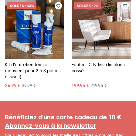
SOLDES
-33%
SOLDES
-9%
Kit d'entretien textile
Fauteuil City tissu lin blanc
(convient pour 2 à 3 places
cassé
assises)
26.99 €
39.99 €
199.95 €
219.95 €
Bénéficiez d'une carte cadeau de 10 €
Abonnez-vous à la newsletter
Vous recevrez toujours les meilleures offres & nouveautés