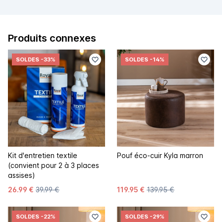
Produits connexes
SOLDES
-33%
SOLDES
-14%
Kit d'entretien textile
Pouf éco-cuir Kyla marron
(convient pour 2 à 3 places
assises)
26.99 €
39.99 €
119.95 €
139.95 €
SOLDES
-22%
SOLDES
-29%