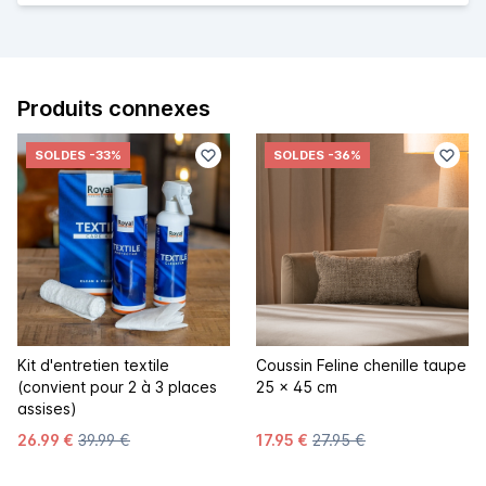
Produits connexes
SOLDES
-33%
SOLDES
-36%
Kit d'entretien textile
Coussin Feline chenille taupe
(convient pour 2 à 3 places
25 x 45 cm
assises)
26.99 €
39.99 €
17.95 €
27.95 €