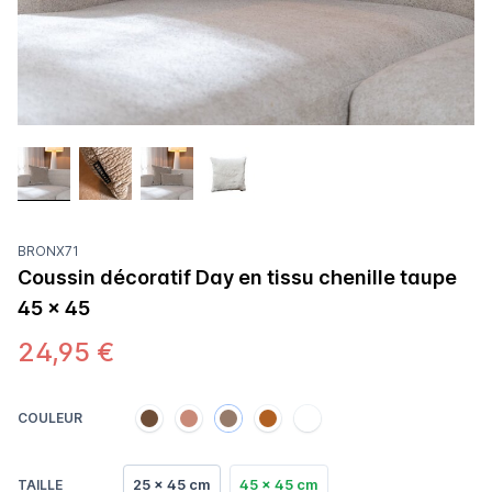
BRONX71
Coussin décoratif Day en tissu chenille taupe
45 x 45
24,95 €
COULEUR
25 x 45 cm
45 x 45 cm
TAILLE