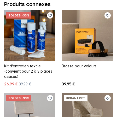
Produits connexes
SOLDES
-33%
Kit d'entretien textile
Brosse pour velours
(convient pour 2 à 3 places
assises)
26.99 €
39.99 €
39.95 €
SOLDES
-33%
URBAN LOFT