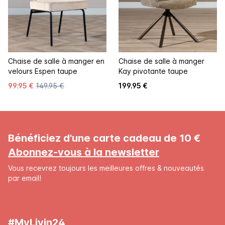
Chaise de salle à manger en
Chaise de salle à manger
velours Espen taupe
Kay pivotante taupe
99.95 €
149.95 €
199.95 €
Bénéficiez d'une carte cadeau de 10 €
Abonnez-vous à la newsletter
Vous recevrez toujours les meilleures offres & nouveautés
par email!
#MyLivin24