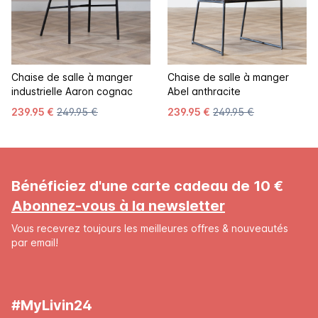
Chaise de salle à manger
Chaise de salle à manger
industrielle Aaron cognac
Abel anthracite
239.95 €
249.95 €
239.95 €
249.95 €
Bénéficiez d'une carte cadeau de 10 €
Abonnez-vous à la newsletter
Vous recevrez toujours les meilleures offres & nouveautés
par email!
#MyLivin24