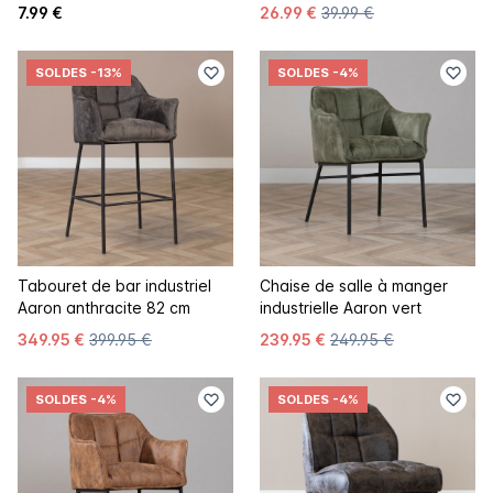
7.99 €
26.99 €
39.99 €
SOLDES
-13%
SOLDES
-4%
Tabouret de bar industriel
Chaise de salle à manger
Aaron anthracite 82 cm
industrielle Aaron vert
349.95 €
399.95 €
239.95 €
249.95 €
SOLDES
-4%
SOLDES
-4%