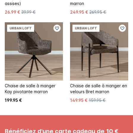
assises)
marron
26.99 €
39.99 €
249.95 €
269.95 €
URBAN LOFT
URBAN LOFT
Chaise de salle à manger
Chaise de salle à manger en
Kay pivotante marron
velours Bret marron
199.95 €
149.95 €
159.95 €
Bénéficiez d'une carte cadeau de 10 €