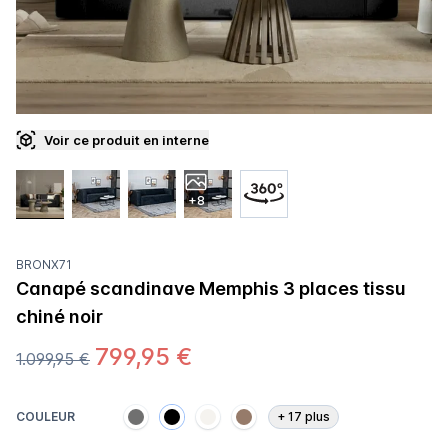
Voir ce produit en interne
+8
BRONX71
Canapé scandinave Memphis 3 places tissu
chiné noir
799,95 €
1.099,95 €
COULEUR
+
17
plus