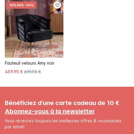
SOLDES
-34%
Fauteuil velours Amy noir
459.95 €
699.95 €
Bénéficiez d'une carte cadeau de 10 €
Abonnez-vous à la newsletter
Vous recevrez toujours les meilleures offres & nouveautés
par email!