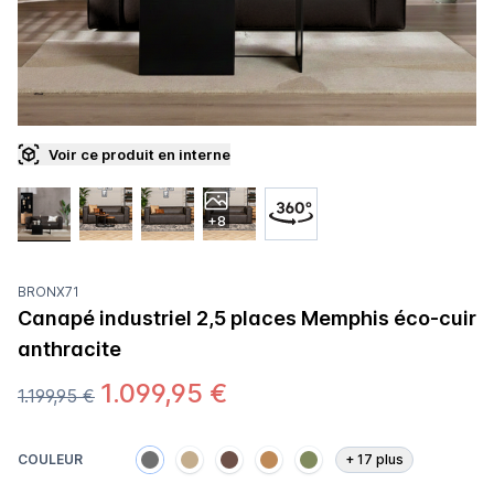
Voir ce produit en interne
+8
BRONX71
Canapé industriel 2,5 places Memphis éco-cuir
anthracite
1.099,95 €
1.199,95 €
COULEUR
+
17
plus