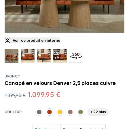
Voir ce produit en interne
+9
BRONX71
Canapé en velours Denver 2,5 places cuivre
1.099,95 €
1.399,95 €
COULEUR
+
22
plus