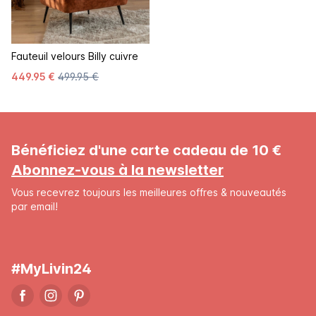
Fauteuil velours Billy cuivre
449.95 €
499.95 €
Bénéficiez d'une carte cadeau de 10 €
Abonnez-vous à la newsletter
Vous recevrez toujours les meilleures offres & nouveautés
par email!
#MyLivin24