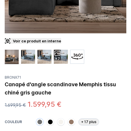
Voir ce produit en interne
+7
BRONX71
Canapé d'angle scandinave Memphis tissu
chiné gris gauche
1.599,95 €
1.699,95 €
COULEUR
+
17
plus