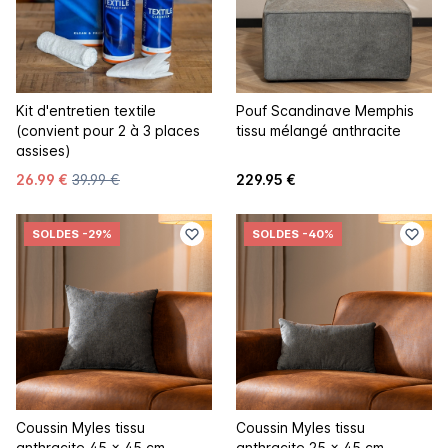
Kit d'entretien textile
Pouf Scandinave Memphis
(convient pour 2 à 3 places
tissu mélangé anthracite
assises)
26.99 €
39.99 €
229.95 €
SOLDES
-29%
SOLDES
-40%
Coussin Myles tissu
Coussin Myles tissu
anthracite 45 x 45 cm
anthracite 25 x 45 cm