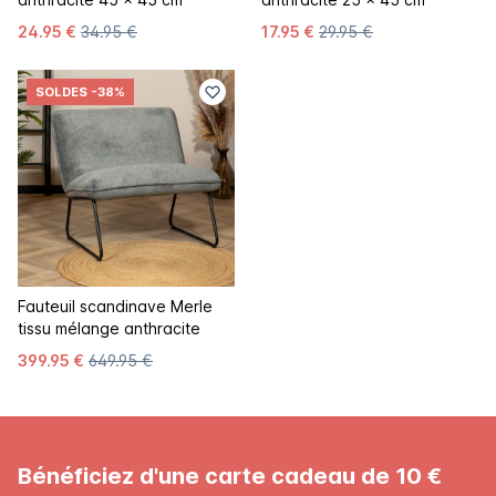
24.95 €
34.95 €
17.95 €
29.95 €
SOLDES
-38%
Fauteuil scandinave Merle
tissu mélange anthracite
399.95 €
649.95 €
Bénéficiez d'une carte cadeau de 10 €