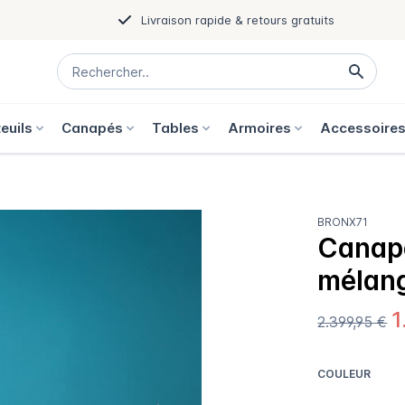
Livraison rapide & retours gratuits
euils
Canapés
Tables
Armoires
Accessoire
BRONX71
Canapé
mélang
1
2.399,95 €
COULEUR