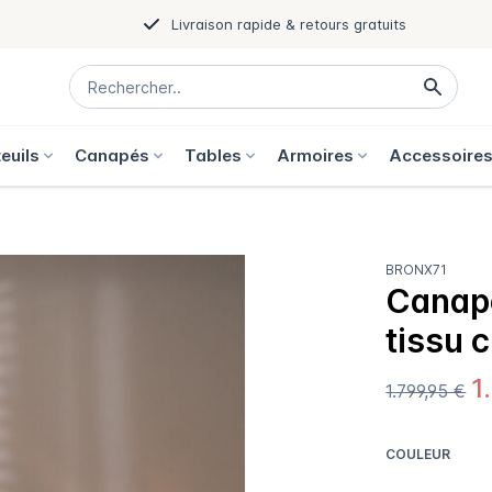
Livraison rapide & retours gratuits
euils
Canapés
Tables
Armoires
Accessoire
BRONX71
Canapé
tissu 
1
1.799,95 €
COULEUR