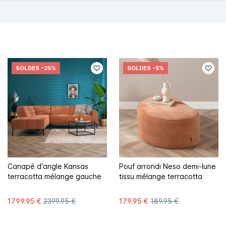
SOLDES
-25%
SOLDES
-5%
Canapé d'angle Kansas
Pouf arrondi Neso demi-lune
terracotta mélange gauche
tissu mélange terracotta
1799.95 €
2399.95 €
179.95 €
189.95 €