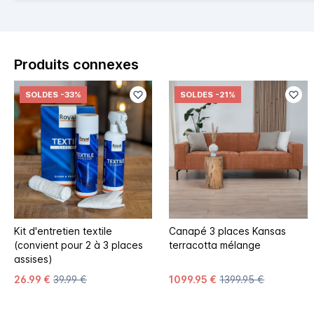
Produits connexes
SOLDES
-33%
SOLDES
-21%
Kit d'entretien textile
Canapé 3 places Kansas
(convient pour 2 à 3 places
terracotta mélange
assises)
26.99 €
39.99 €
1099.95 €
1399.95 €