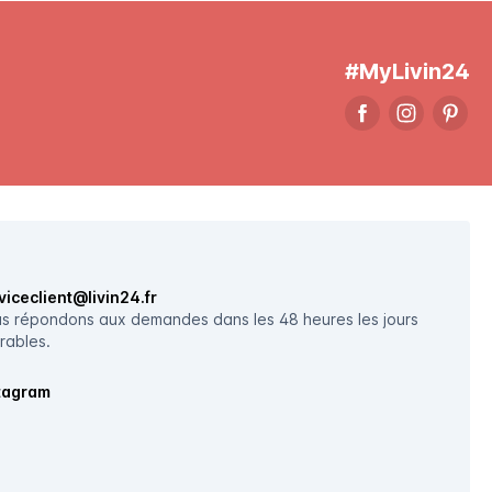
#MyLivin24
viceclient@livin24.fr
s répondons aux demandes dans les 48 heures les jours
rables.
tagram