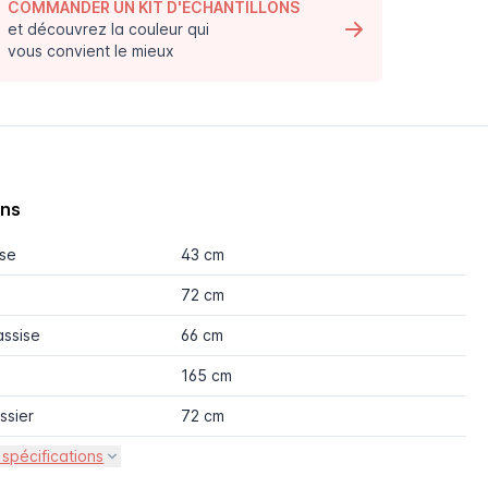
COMMANDER UN KIT D'ÉCHANTILLONS
et découvrez la couleur qui
vous convient le mieux
ons
ise
43 cm
72 cm
assise
66 cm
165 cm
ssier
72 cm
 spécifications