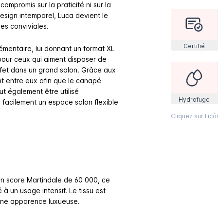
mpromis sur la praticité ni sur la
esign intemporel, Luca devient le
es conviviales.
Certifié
émentaire, lui donnant un format XL
pour ceux qui aiment disposer de
ffet dans un grand salon. Grâce aux
ment entre eux afin que le canapé
eut également être utilisé
Hydrofuge
facilement un espace salon flexible
Cliquez sur l'ic
 un score Martindale de 60 000, ce
é à un usage intensif. Le tissu est
une apparence luxueuse.