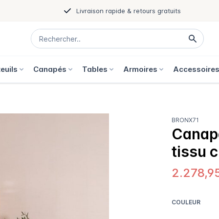
Livraison rapide & retours gratuits
euils
Canapés
Tables
Armoires
Accessoire
BRONX71
Canapé
tissu 
2.278,9
COULEUR