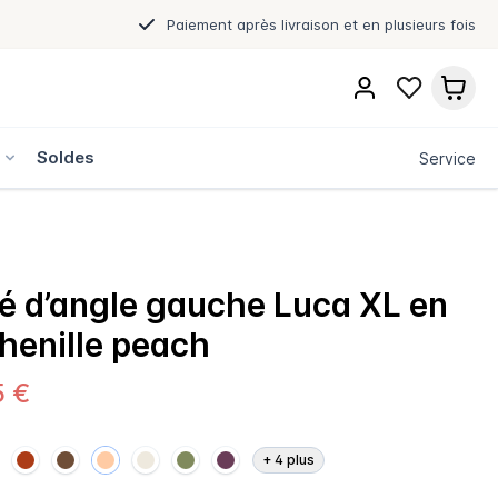
Paiement après livraison et en plusieurs fois
s
Soldes
Service
 d’angle gauche Luca XL en
chenille peach
5 €
+
4
plus