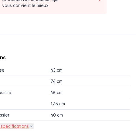
vous convient le mieux
ons
ise
43 cm
74 cm
assise
68 cm
175 cm
ssier
40 cm
 spécifications