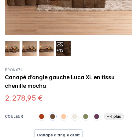
+13
BRONX71
Canapé d’angle gauche Luca XL en tissu
chenille mocha
2.278,95 €
COULEUR
+
4
plus
Canapé d'angle droit