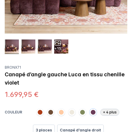
+15
BRONX71
Canapé d’angle gauche Luca en tissu chenille
violet
1.699,95 €
COULEUR
+
4
plus
3 places
Canapé d'angle droit