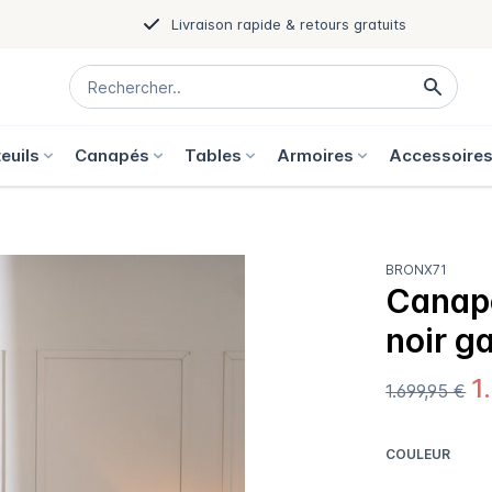
Livraison rapide & retours gratuits
euils
Canapés
Tables
Armoires
Accessoire
BRONX71
Canapé
noir g
1
1.699,95 €
COULEUR