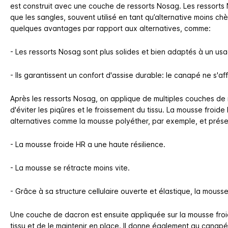
est construit avec une couche de ressorts Nosag. Les ressorts 
que les sangles, souvent utilisé en tant qu’alternative moins c
quelques avantages par rapport aux alternatives, comme:
- Les ressorts Nosag sont plus solides et bien adaptés à un usag
- Ils garantissent un confort d'assise durable: le canapé ne s'af
Après les ressorts Nosag, on applique de multiples couches de
d'éviter les piqûres et le froissement du tissu. La mousse froi
alternatives comme la mousse polyéther, par exemple, et prése
​-
La mousse froide HR a une haute résilience​.
- La mousse se rétracte moins vite.
- Grâce à sa structure cellulaire ouverte et élastique, la mousse
Une couche de dacron est ensuite appliquée sur la mousse fro
tissu et de le maintenir en place. Il donne également au canap