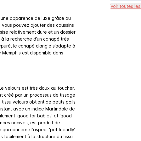
Voir toutes les
c une apparence de luxe grâce au
, vous pouvez ajouter des coussins
sise relativement dure et un dossier
 à la recherche d’un canapé très
épuré, le canapé d’angle s’adapte à
pé Memphis est disponible dans
Le velours est très doux au toucher,
est créé par un processus de tissage
tissu velours obtient de petits poils
ésistant avec un indice Martindale de
galement ‘good for babies’ et ‘good
tances nocives, est produit de
 qui concerne l’aspect ‘pet friendly’
s facilement à la structure du tissu