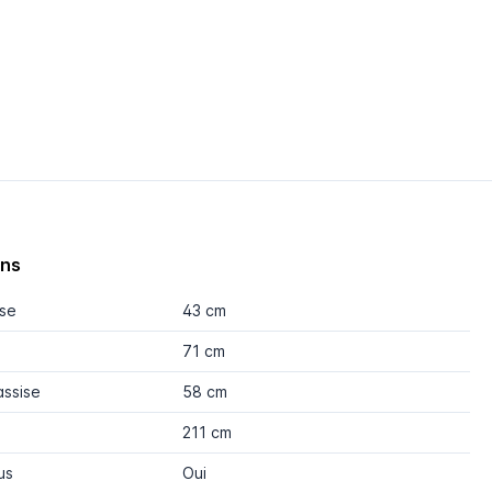
ons
ise
43 cm
71 cm
assise
58 cm
211 cm
us
Oui