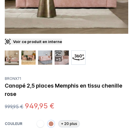
Voir ce produit en interne
+5
BRONX71
Canapé 2,5 places Memphis en tissu chenille
rose
949,95 €
999,95 €
COULEUR
+
20
plus