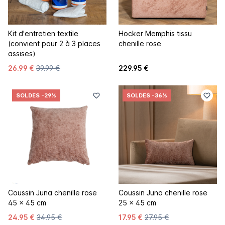
Kit d'entretien textile
Hocker Memphis tissu
(convient pour 2 à 3 places
chenille rose
assises)
26.99 €
39.99 €
229.95 €
SOLDES
-29%
SOLDES
-36%
Coussin Juna chenille rose
Coussin Juna chenille rose
45 x 45 cm
25 x 45 cm
24.95 €
34.95 €
17.95 €
27.95 €