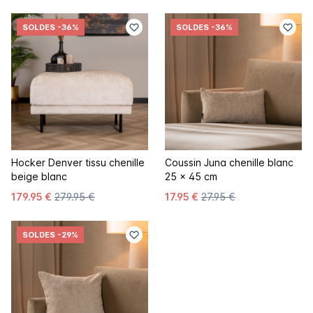
SOLDES
-36%
SOLDES
-36%
Hocker Denver tissu chenille
Coussin Juna chenille blanc
beige blanc
25 x 45 cm
179.95 €
279.95 €
17.95 €
27.95 €
SOLDES
-29%