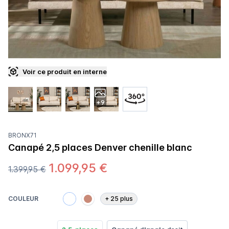
Voir ce produit en interne
+9
BRONX71
Canapé 2,5 places Denver chenille blanc
1.099,95 €
1.399,95 €
COULEUR
+
25
plus