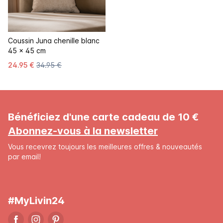
Coussin Juna chenille blanc
45 x 45 cm
24.95 €
34.95 €
Bénéficiez d'une carte cadeau de 10 €
Abonnez-vous à la newsletter
Vous recevrez toujours les meilleures offres & nouveautés
par email!
#MyLivin24