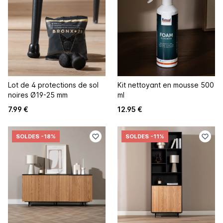
Lot de 4 protections de sol
Kit nettoyant en mousse 500
noires Ø19-25 mm
ml
7.99 €
12.95 €
SOLDES
-18%
SOLDES
-11%