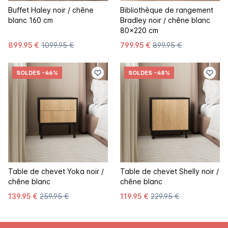
Buffet Haley noir / chêne
Bibliothèque de rangement
blanc 160 cm
Bradley noir / chêne blanc
80x220 cm
899.95 €
1099.95 €
799.95 €
899.95 €
SOLDES
-46%
SOLDES
-48%
Table de chevet Yoka noir /
Table de chevet Shelly noir /
chêne blanc
chêne blanc
139.95 €
259.95 €
119.95 €
229.95 €