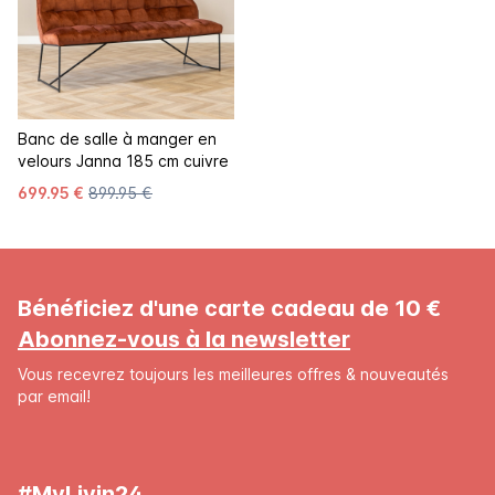
Banc de salle à manger en
velours Janna 185 cm cuivre
699.95 €
899.95 €
Bénéficiez d'une carte cadeau de 10 €
Abonnez-vous à la newsletter
Vous recevrez toujours les meilleures offres & nouveautés
par email!
#MyLivin24