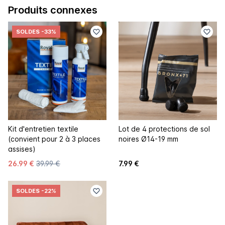
Produits connexes
SOLDES
-33%
Kit d'entretien textile
Lot de 4 protections de sol
(convient pour 2 à 3 places
noires Ø14-19 mm
assises)
26.99 €
39.99 €
7.99 €
SOLDES
-22%