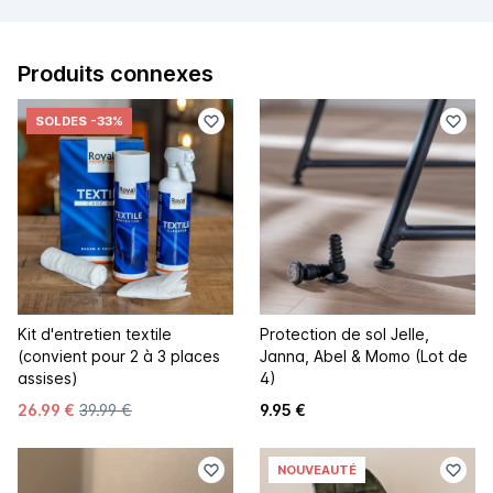
Produits connexes
SOLDES
-33%
Kit d'entretien textile
Protection de sol Jelle,
(convient pour 2 à 3 places
Janna, Abel & Momo (Lot de
assises)
4)
26.99 €
39.99 €
9.95 €
NOUVEAUTÉ