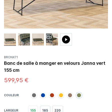
+16
BRONX71
Banc de salle à manger en velours Janna vert
155 cm
599,95 €
COULEUR
155
185
220
LARGEUR