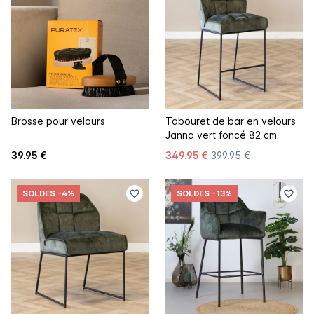
Brosse pour velours
Tabouret de bar en velours
Janna vert foncé 82 cm
39.95 €
349.95 €
399.95 €
SOLDES
-4%
SOLDES
-13%