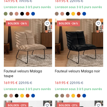
149.95 €
199.95 €
169.95 €
229.95 €
Livraison sous 3 à 5 jours ouvrés
Livraison sous 3 à 5 jours ouvrés
#808a5d
#967b6a
#c98a78
#000000
#ac3c17
#0648a8
#967b6a
#c98a78
#000000
#ffc42a
#ac3c17
#0648a8
SOLDES
-26%
SOLDES
-26%
Fauteuil velours Malaga
Fauteuil velours Malaga noir
taupe
169.95 €
229.95 €
169.95 €
229.95 €
Livraison sous 3 à 5 jours ouvrés
Livraison sous 3 à 5 jours ouvrés
#808a5d
#c98a78
#000000
#ffc42a
#ac3c17
#0648a8
#808a5d
#967b6a
#c98a78
#ffc42a
#ac3c17
#0648a8
SOLDES
-21%
SOLDES
-21%