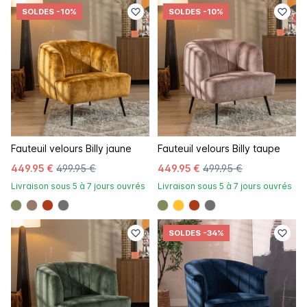
SOLDES
-10%
SOLDES
-10%
Fauteuil velours Billy jaune
Fauteuil velours Billy taupe
449.95 €
499.95 €
449.95 €
499.95 €
Livraison sous 5 à 7 jours ouvrés
Livraison sous 5 à 7 jours ouvrés
#808a5d
#967b6a
#ac3c17
#707070
#808a5d
#ffc42a
#ac3c17
#707070
SOLDES
-34%