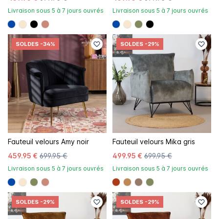
Livraison sous 5 à 7 jours ouvrés
Livraison sous 5 à 7 jours ouvrés
#0648a8
#f7e7ce
#000000
#c98a78
#0648a8
#f7e7ce
#808a5d
#000000
SOLDES
-34%
SOLDES
-29%
Fauteuil velours Amy noir
Fauteuil velours Mika gris
459.95 €
699.95 €
499.95 €
699.95 €
Livraison sous 5 à 7 jours ouvrés
Livraison sous 5 à 7 jours ouvrés
#0648a8
#f7e7ce
#808a5d
#c98a78
#ac3c17
#be8957
#967b6a
#808a5d
SOLDES
-29%
SOLDES
-29%