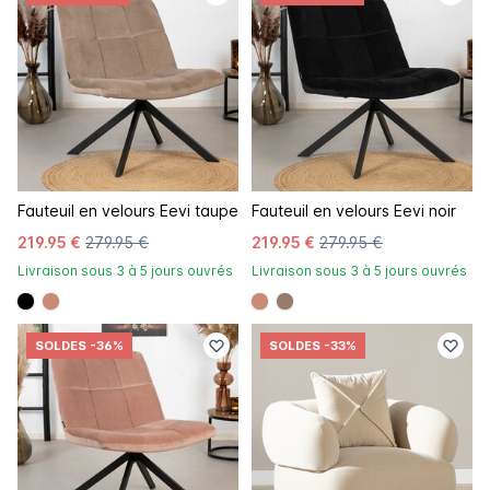
Fauteuil en velours Eevi taupe
Fauteuil en velours Eevi noir
219.95 €
279.95 €
219.95 €
279.95 €
Livraison sous 3 à 5 jours ouvrés
Livraison sous 3 à 5 jours ouvrés
#000000
#c98a78
#c98a78
#967b6a
SOLDES
-36%
SOLDES
-33%