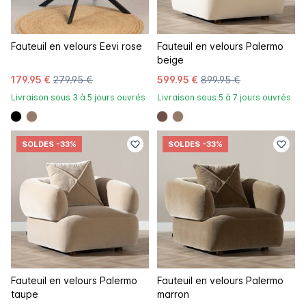
Fauteuil en velours Eevi rose
Fauteuil en velours Palermo
beige
179.95 €
279.95 €
599.95 €
899.95 €
Livraison sous 3 à 5 jours ouvrés
Livraison sous 5 à 7 jours ouvrés
#000000
#967b6a
#6e5148
#967b6a
SOLDES
-33%
SOLDES
-33%
Fauteuil en velours Palermo
Fauteuil en velours Palermo
taupe
marron