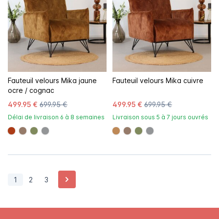
Fauteuil velours Mika jaune
Fauteuil velours Mika cuivre
ocre / cognac
499.95 €
699.95 €
499.95 €
699.95 €
Délai de livraison 6 à 8 semaines
Livraison sous 5 à 7 jours ouvrés
#ac3c17
#967b6a
#808a5d
#939597
#be8957
#967b6a
#808a5d
#939597
Page suivante
1
2
3