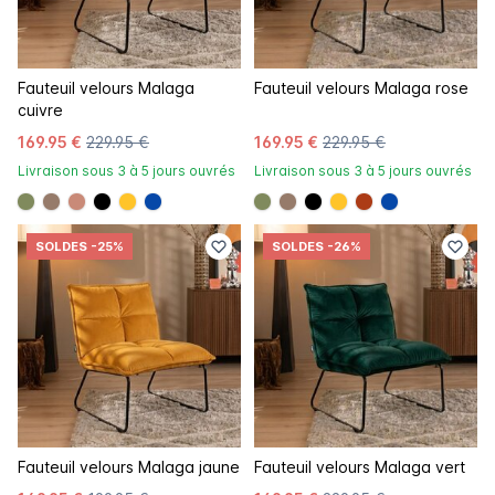
Fauteuil velours Malaga
Fauteuil velours Malaga rose
cuivre
169.95 €
229.95 €
169.95 €
229.95 €
Livraison sous 3 à 5 jours ouvrés
Livraison sous 3 à 5 jours ouvrés
#808a5d
#967b6a
#c98a78
#000000
#ffc42a
#0648a8
#808a5d
#967b6a
#000000
#ffc42a
#ac3c17
#0648a8
SOLDES
-25%
SOLDES
-26%
Fauteuil velours Malaga jaune
Fauteuil velours Malaga vert