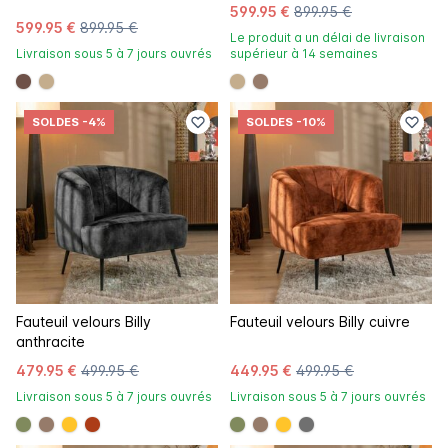
599.95 €
899.95 €
599.95 €
899.95 €
Le produit a un délai de livraison
Livraison sous 5 à 7 jours ouvrés
supérieur à 14 semaines
#6e5148
#c4ad8d
#c4ad8d
#967b6a
SOLDES
-4%
SOLDES
-10%
Fauteuil velours Billy
Fauteuil velours Billy cuivre
anthracite
479.95 €
499.95 €
449.95 €
499.95 €
Livraison sous 5 à 7 jours ouvrés
Livraison sous 5 à 7 jours ouvrés
#808a5d
#967b6a
#ffc42a
#ac3c17
#808a5d
#967b6a
#ffc42a
#707070