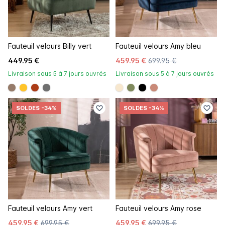
Fauteuil velours Billy vert
Fauteuil velours Amy bleu
449.95 €
459.95 €
699.95 €
Livraison sous 5 à 7 jours ouvrés
Livraison sous 5 à 7 jours ouvrés
#967b6a
#ffc42a
#ac3c17
#707070
#f7e7ce
#808a5d
#000000
#c98a78
SOLDES
-34%
SOLDES
-34%
Fauteuil velours Amy vert
Fauteuil velours Amy rose
459.95 €
699.95 €
459.95 €
699.95 €